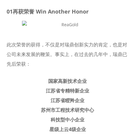
01再获荣誉 Win Another Honor
此次荣誉的获得，不仅是对瑞鼎创新实力的肯定，也是对
公司未来发展的鞭策。事实上，在过去的几年中，瑞鼎已
先后荣获：
国家高新技术企业
江苏省专精特新企业
江苏省瞪羚企业
苏州市工程技术研究中心
科技型中小企业
星级上云4级企业